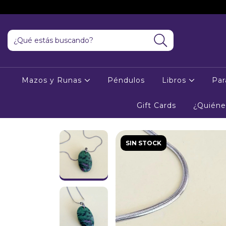
Mazos y Runas
Péndulos
Libros
Par
Gift Cards
¿Quién
SIN STOCK