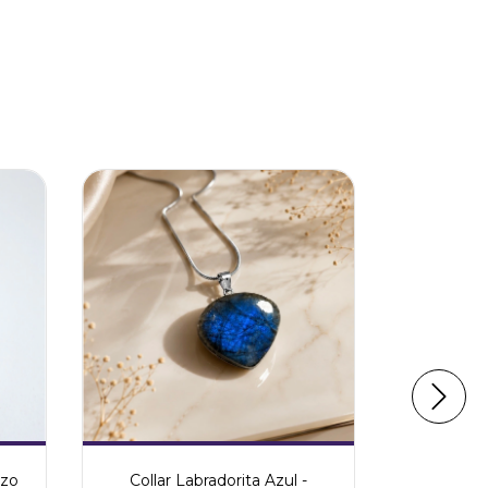
Collar Labradorita Azul -
Rel
rzo