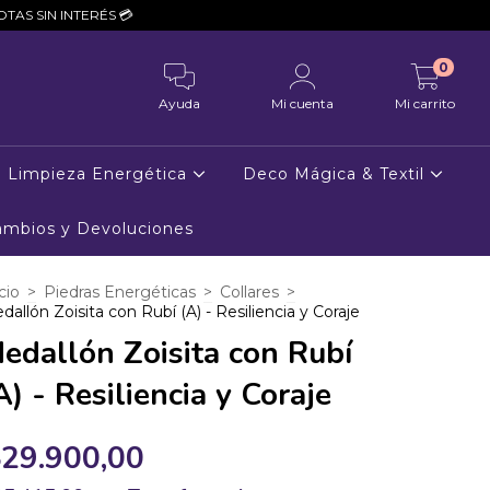
 💳
0
Ayuda
Mi cuenta
Mi carrito
Limpieza Energética
Deco Mágica & Textil
Cambios y Devoluciones
cio
>
Piedras Energéticas
>
Collares
>
dallón Zoisita con Rubí (A) - Resiliencia y Coraje
edallón Zoisita con Rubí
A) - Resiliencia y Coraje
29.900,00