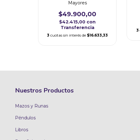
Mayores
00
$49.900,00
con
$42.415,00
con
cia
Transferencia
$6.633,33
3
3
cuotas sin interés de
$16.633,33
Nuestros Productos
Mazos y Runas
Péndulos
Libros