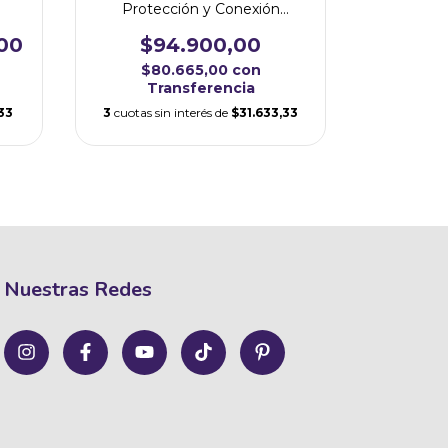
Protección y Conexión
Espiritual
$3
$94.900,00
00
$3
$80.665,00
con
Tr
Transferencia
3
cuotas si
3
cuotas sin interés de
$31.633,33
33
Nuestras Redes