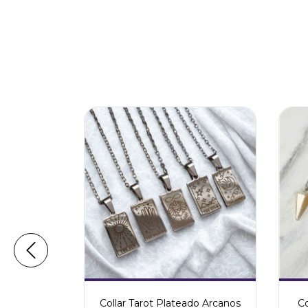
minal
Collar Tarot Plateado Arcanos
Co