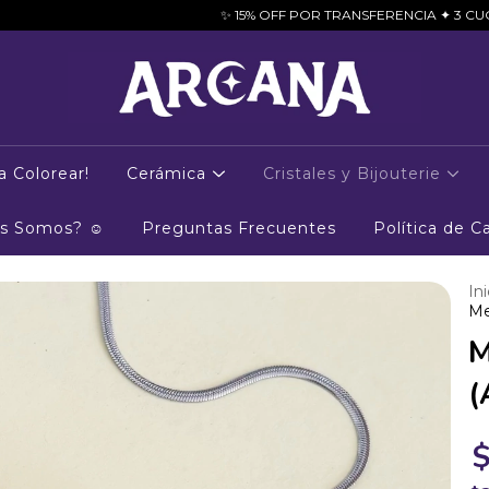
✨ 15% OFF POR TRANSFERENCIA ✦ 3 CUOTAS SIN INTERÉS
a Colorear!
Cerámica
Cristales y Bijouterie
es Somos? ☺
Preguntas Frecuentes
Política de 
Ini
Me
M
(
$