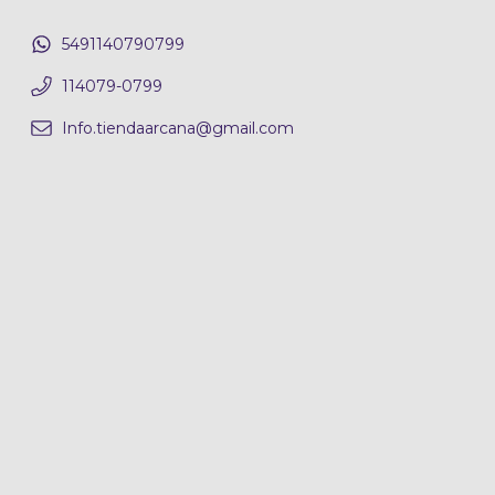
5491140790799
114079-0799
Info.tiendaarcana@gmail.com