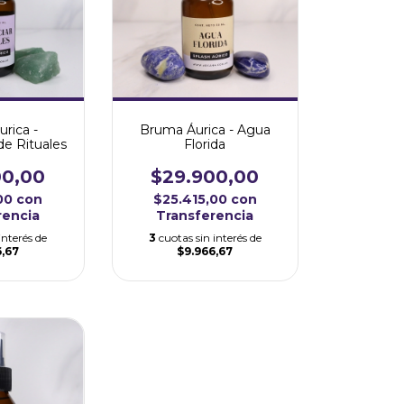
rica -
Bruma Áurica - Agua
de Rituales
Florida
00,00
$29.900,00
,00
con
$25.415,00
con
rencia
Transferencia
interés de
3
cuotas sin interés de
6,67
$9.966,67