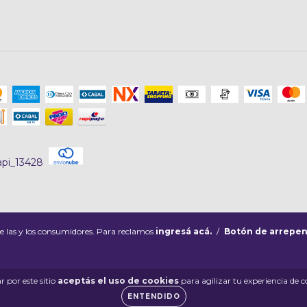
e las y los consumidores. Para reclamos
ingresá acá.
/
Botón de arrepen
 por este sitio
aceptás el uso de cookies
para agilizar tu experiencia de 
ENTENDIDO