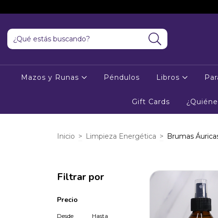
Mazos y Runas
Péndulos
Libros
Par
Gift Cards
¿Quién
Inicio
>
Limpieza Energética
>
Brumas Áurica
Filtrar por
Precio
Desde
Hasta