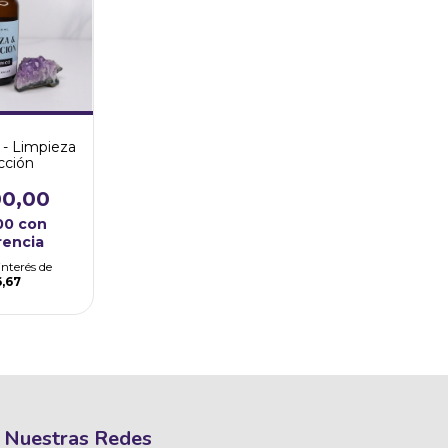
 - Limpieza
cción
00,00
,00
con
rencia
interés de
6,67
Nuestras Redes