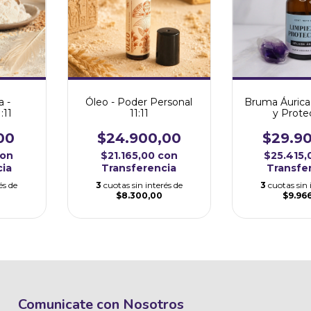
 -
Óleo - Poder Personal
Bruma Áurica
:11
11:11
y Prote
00
$24.900,00
$29.9
on
$21.165,00
con
$25.415
cia
Transferencia
Transfe
és de
3
cuotas sin interés de
3
cuotas sin 
$8.300,00
$9.96
Comunicate con Nosotros