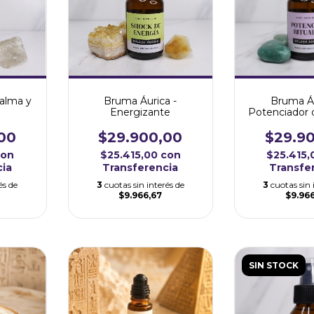
Bruma Áurica -
Calma y
Bruma Áu
Energizante
Potenciador 
$29.900,00
00
$29.9
$25.415,00
con
con
$25.415
Transferencia
cia
Transfe
3
cuotas sin interés de
és de
3
cuotas sin 
$9.966,67
$9.96
SIN STOCK