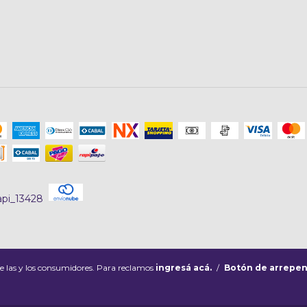
e las y los consumidores. Para reclamos
ingresá acá.
/
Botón de arrepen