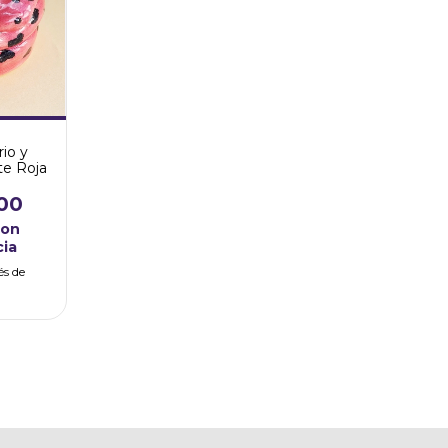
io y
te Roja
00
con
cia
és de