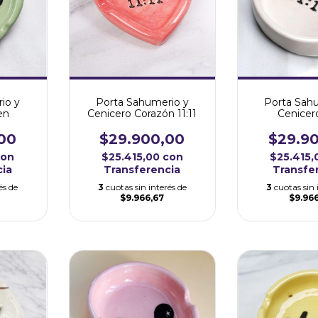
Porta Sahumerio y
Porta Sah
io y
Cenicero Corazón 11:11
Cenicero
en
$29.900,00
$29.9
00
$25.415,00
con
$25.415
con
Transferencia
Transfe
cia
3
cuotas sin interés de
3
cuotas sin 
és de
$9.966,67
$9.96