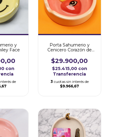
umerio y
Porta Sahumerio y
iley Face
Cenicero Corazón de
Fuego
00,00
$29.900,00
,00
con
$25.415,00
con
rencia
Transferencia
interés de
3
cuotas sin interés de
6,67
$9.966,67