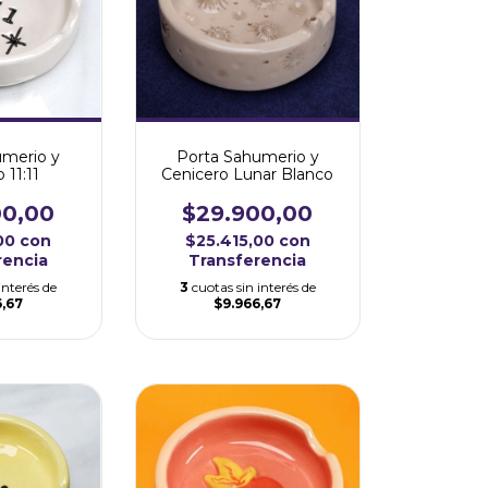
umerio y
Porta Sahumerio y
 11:11
Cenicero Lunar Blanco
00,00
$29.900,00
,00
con
$25.415,00
con
rencia
Transferencia
interés de
3
cuotas sin interés de
6,67
$9.966,67