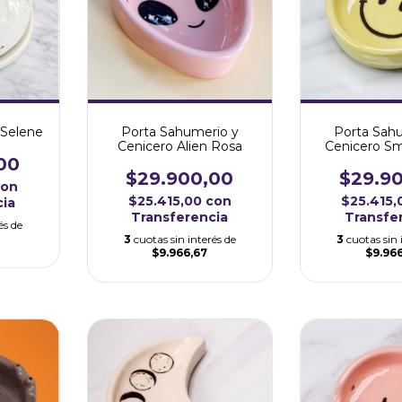
 Selene
Porta Sahumerio y
Porta Sah
Cenicero Alien Rosa
Cenicero Sm
00
$29.900,00
$29.9
con
$25.415,00
con
$25.415
cia
Transferencia
Transfe
és de
3
cuotas sin interés de
3
cuotas sin 
$9.966,67
$9.96