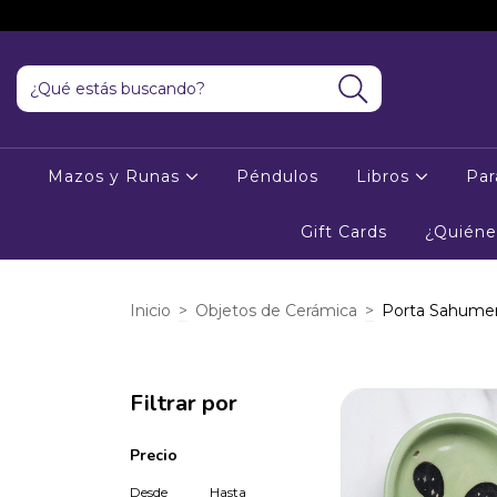

Mazos y Runas
Péndulos
Libros
Par
Gift Cards
¿Quién
Inicio
>
Objetos de Cerámica
>
Porta Sahumer
Filtrar por
Precio
Desde
Hasta