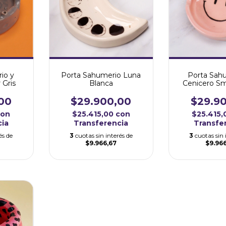
Porta Sah
Porta Sahumerio Luna
io y
Cenicero Sm
Blanca
 Gris
Ros
$29.9
$29.900,00
00
$25.415
$25.415,00
con
con
Transfe
Transferencia
cia
3
cuotas sin 
3
cuotas sin interés de
és de
$9.96
$9.966,67