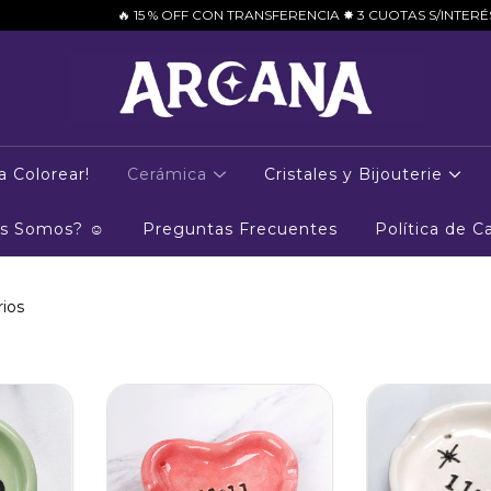
 15 % OFF CON TRANSFERENCIA ✸ 3 CUOTAS S/INTERÉS CON TARJETAS 🔥
a Colorear!
Cerámica
Cristales y Bijouterie
es Somos? ☺
Preguntas Frecuentes
Política de 
ios