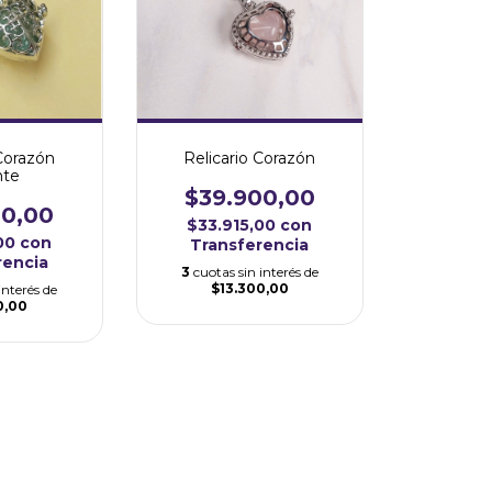
 Corazón
Relicario Corazón
nte
$39.900,00
00,00
$33.915,00
con
,00
con
Transferencia
rencia
3
cuotas sin interés de
$13.300,00
interés de
0,00