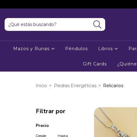
Mazos y Runas
Péndulos
Libros
Par
Gift Cards
¿Quién
Inicio
>
Piedras Energéticas
>
Relicarios
Filtrar por
Precio
Desde
Hasta