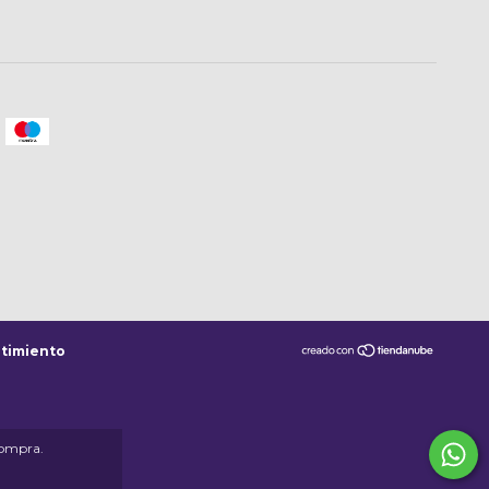
timiento
compra.