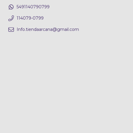
5491140790799
114079-0799
Info.tiendaarcana@gmail.com