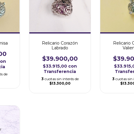
misa
Relicario Corazón
Relicario
Labrado
Valie
00
$39.900,00
$39.9
con
$33.915,00
con
$33.915
cia
Transferencia
Transfe
és de
3
cuotas sin interés de
3
cuotas sin 
$13.300,00
$13.30