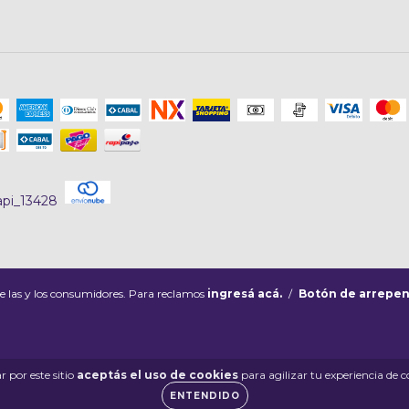
e las y los consumidores. Para reclamos
ingresá acá.
/
Botón de arrepen
 por este sitio
aceptás el uso de cookies
para agilizar tu experiencia de 
ENTENDIDO