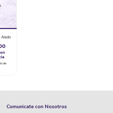
n Alado
00
con
cia
és de
Comunicate con Nosotros