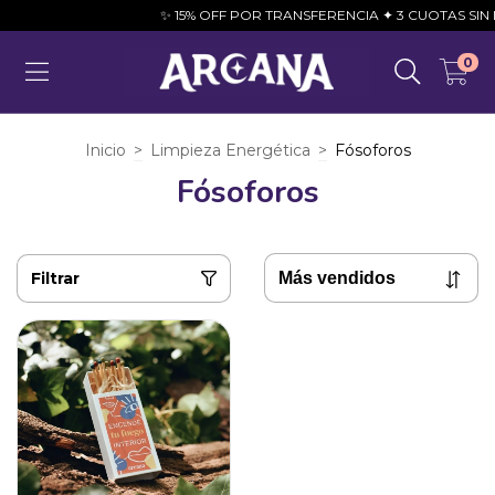
✨ 15% OFF POR TRANSFERENCIA ✦ 3 CUOTAS SIN INT
0
Inicio
>
Limpieza Energética
>
Fósoforos
Fósoforos
Filtrar