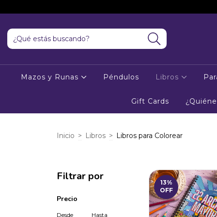
Mazos y Runas
Péndulos
Libros
Par
Gift Cards
¿Quién
Inicio
>
Libros
>
Libros para Colorear
Filtrar por
13
%
OFF
Precio
Desde
Hasta