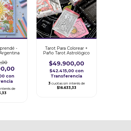
Aprendé -
Tarot Para Colorear +
 Argentina
Paño Tarot Astrológico
0,00
$49.900,00
00,00
$42.415,00
con
,00
con
Transferencia
rencia
3
cuotas sin interés de
$16.633,33
interés de
3,33