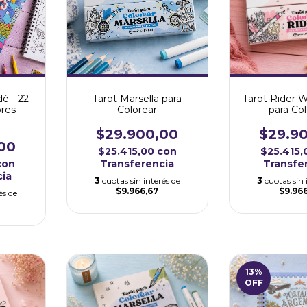
é - 22
Tarot Marsella para
Tarot Rider 
res
Colorear
para Co
$29.900,00
$29.9
00
$25.415,00
con
$25.415
con
Transferencia
Transfe
cia
3
cuotas sin interés de
3
cuotas sin 
$9.966,67
$9.96
és de
13
%
OFF