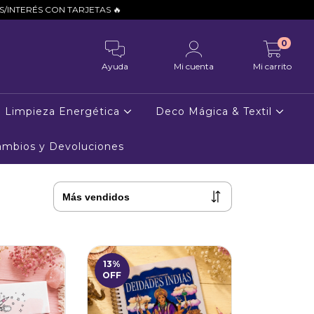
CON TARJETAS 🔥
0
Ayuda
Mi cuenta
Mi carrito
Limpieza Energética
Deco Mágica & Textil
Cambios y Devoluciones
13
%
OFF