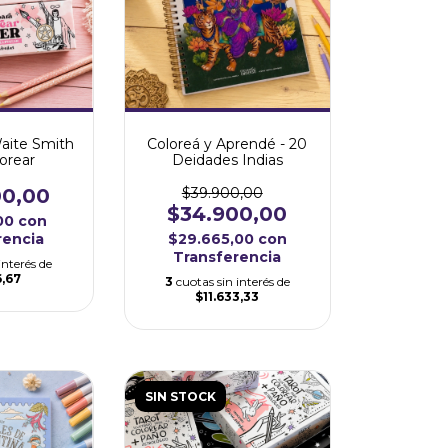
Waite Smith
Coloreá y Aprendé - 20
lorear
Deidades Indias
00,00
$39.900,00
$34.900,00
,00
con
rencia
$29.665,00
con
Transferencia
interés de
6,67
3
cuotas sin interés de
$11.633,33
SIN STOCK