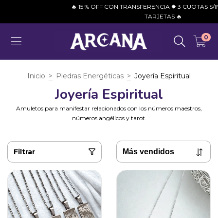
🔥 15 % OFF CON TRANSFERENCIA ✸ 3 CUOTAS S/INTE
TARJETAS 🔥
0
Inicio
>
Piedras Energéticas
>
Joyería Espiritual
Joyería Espiritual
Amuletos para manifestar relacionados con los números maestros,
números angélicos y tarot.
Filtrar