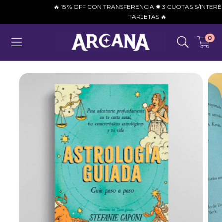
🔥 15 % OFF CON TRANSFERENCIA ✸ 3 CUOTAS S/INTERÉS CON
TARJETAS 🔥
0