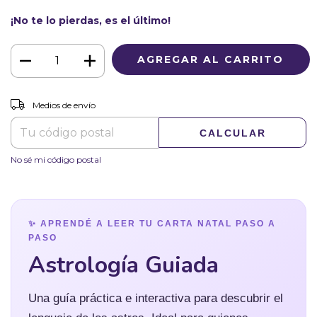
¡No te lo pierdas, es el último!
CAMBIAR CP
Entregas para el CP:
Medios de envío
CALCULAR
No sé mi código postal
✨ APRENDÉ A LEER TU CARTA NATAL PASO A
PASO
Astrología Guiada
Una guía práctica e interactiva para descubrir el