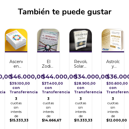
También te puede gustar
Ascendentes
El
Revolución
Astrología
en
Zodiaco
Solar y
y
Astrología
y las
sus
Ciclos
Relaciones
Atacires
de
0,00
$46.000,00
$44.000,00
$34.000,00
$36.00
Vida
$39.100,00
$37.400,00
$28.900,00
$30.600,00
con
con
con
con
cia
Transferencia
Transferencia
Transferencia
Transferen
3
3
3
3
cuotas
cuotas
cuotas
cuotas
sin
sin
sin
sin
interés
interés
interés
interés
de
de
de
de
$15.333,33
$14.666,67
$11.333,33
$12.000,00