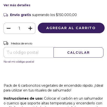
Ver más detalles
Envío gratis
superando los
$150.000,00
CAMBIAR CP
Entregas para el CP:
Medios de envío
CALCULAR
No sé mi código postal
Pack de 6 carboncitos vegetales de encendido rápido. ¡Ideal
para utilizar en tus rituales de sahumado!
Instrucciones de uso:
Colocar el carbón en un sahumador
o cuenco que soporte altas temperaturas y encenderlo con