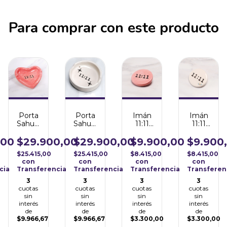
Para comprar con este producto
Porta
Imán
Imán
Porta
Sahumerio
11:11
11:11
Sahumerio
y
Rosa
Natural
y
Cenicero
Cenicero
,00
$29.900,00
$9.900,00
$9.900
$29.900,00
Corazón
11:11
$25.415,00
$8.415,00
$8.415,00
$25.415,00
11:11
con
con
con
con
cia
Transferencia
Transferencia
Transferen
Transferencia
3
3
3
3
cuotas
cuotas
cuotas
cuotas
sin
sin
sin
sin
interés
interés
interés
interés
de
de
de
de
$9.966,67
$3.300,00
$3.300,00
$9.966,67