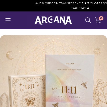
🔥 15 % OFF CON TRANSFERENCIA ✸ 3 CUOTAS S/INTERÉ
TARJETAS 🔥
0