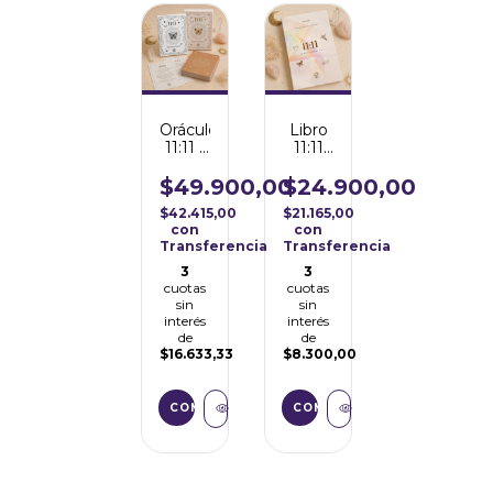
Oráculo
Libro
11:11 -
11:11
Mensajes
Sincronexión
Universales
$49.900,00
$24.900,00
$42.415,00
$21.165,00
con
con
Transferencia
Transferencia
3
3
cuotas
cuotas
sin
sin
interés
interés
de
de
$16.633,33
$8.300,00