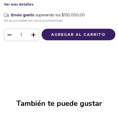
Ver más detalles
Envío gratis
superando los
$150.000,00
No acumulable con otras promociones
Medios de envío
CAMBIAR CP
Entregas para el CP:
CALCULAR
Iniciá sesión
y usá tus datos de entrega
No sé mi código postal
También te puede gustar