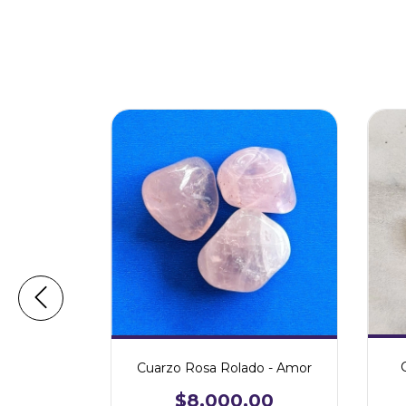
Vitalidad
Cuarzo Rosa Rolado - Amor
00
$8.000,00