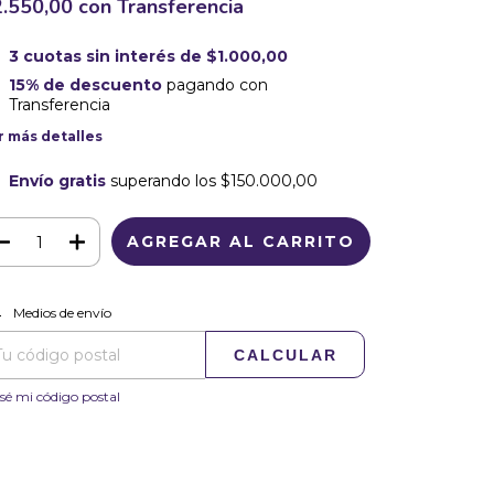
2.550,00
con
Transferencia
3
cuotas sin interés de
$1.000,00
15% de descuento
pagando con
Transferencia
r más detalles
Envío gratis
superando los
$150.000,00
CAMBIAR CP
regas para el CP:
Medios de envío
CALCULAR
sé mi código postal