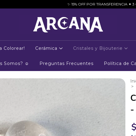
✨ 15% OFF POR TRANSFERENCIA ✦ 3 CUOTAS SIN INTERÉS
a Colorear!
Cerámica
Cristales y Bijouterie
es Somos? ☺
Preguntas Frecuentes
Política de 
Ini
>
C
-
$