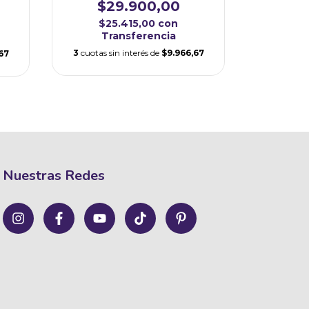
$29.900,00
$
$25.415,00
con
$2
Transferencia
Tr
3
cuotas sin interés de
$9.966,67
3
cuotas s
67
Nuestras Redes