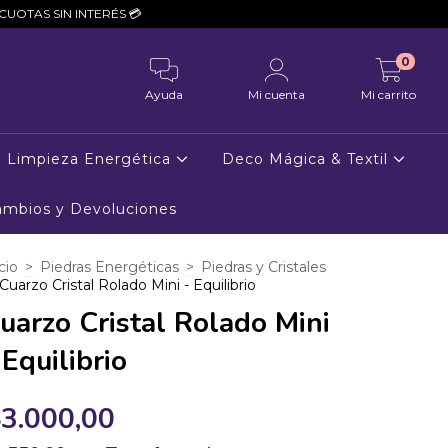
 💳
0
Ayuda
Mi cuenta
Mi carrito
Limpieza Energética
Deco Mágica & Textil
Cambios y Devoluciones
cio
>
Piedras Energéticas
>
Piedras y Cristales
Cuarzo Cristal Rolado Mini - Equilibrio
uarzo Cristal Rolado Mini
 Equilibrio
3.000,00