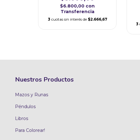
on
$6.800,00
con
cia
Transferencia
$2.000,00
3
cuotas sin interés de
$2.666,67
3
Nuestros Productos
Mazos y Runas
Péndulos
Libros
Para Colorear!