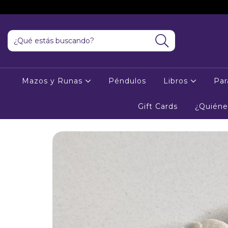
Mazos y Runas
Péndulos
Libros
Par
Gift Cards
¿Quién