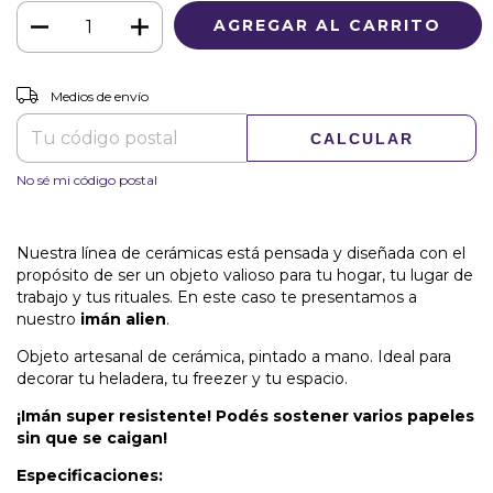
CAMBIAR CP
Entregas para el CP:
Medios de envío
CALCULAR
No sé mi código postal
Nuestra línea de cerámicas está pensada y diseñada con el
propósito de ser un objeto valioso para tu hogar, tu lugar de
trabajo y tus rituales. En este caso te presentamos a
nuestro
imán alien
.
Objeto artesanal de cerámica, pintado a mano. Ideal para
decorar tu heladera, tu freezer y tu espacio.
¡Imán super resistente! Podés sostener varios papeles
sin que se caigan!
Especificaciones: