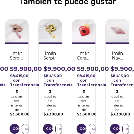
También te puede gustar
Imán
Imán
Imán
Imán
Nave
Serpiente
Serpiente
Corazón
Espacial
Lila
Amarilla
de
Lila
Fuego
$9.900
,00
$9.900,00
$9.900,00
$9.900,00
$8.415,00
$8.415,00
$8.415,00
$8.415,00
con
con
con
con
Transferen
cia
Transferencia
Transferencia
Transferencia
3
3
3
3
cuotas
cuotas
cuotas
cuotas
sin
sin
sin
sin
interés
interés
interés
interés
de
de
de
de
$3.300,00
$3.300,00
$3.300,00
$3.300,00