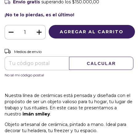
Envío gratis
superando los
$150.000,00
¡No te lo pierdas, es el último!
CAMBIAR CP
Entregas para el CP:
Medios de envío
CALCULAR
No sé mi código postal
Nuestra línea de cerámicas está pensada y diseñada con el
propósito de ser un objeto valioso para tu hogar, tu lugar de
trabajo y tus rituales. En este caso te presentamos a
nuestro
imán smiley
.
Objeto artesanal de cerámica, pintado a mano. Ideal para
decorar tu heladera, tu freezer y tu espacio.