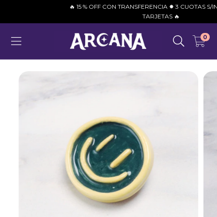
🔥 15 % OFF CON TRANSFERENCIA ✸ 3 CUOTAS S/INTE
TARJETAS 🔥
0