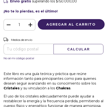
Envío gratis
superando los
$150.000,00
¡No te lo pierdas, es el último!
CAMBIAR CP
Entregas para el CP:
Medios de envío
CALCULAR
No sé mi código postal
Este libro es una guía teórica y práctica que reúne
información tanto para principiantes como para quienes
desean seguir avanzando en su conocimiento sobre los
Cristales
y su vinculación a los
Chakras
.
El uso de los cristales adecuadamente puede ayudar a
restablecer la energía y la frecuencia perdida, permitiendo al
cuerpo físico y energético funcionar de manera armoniosa.