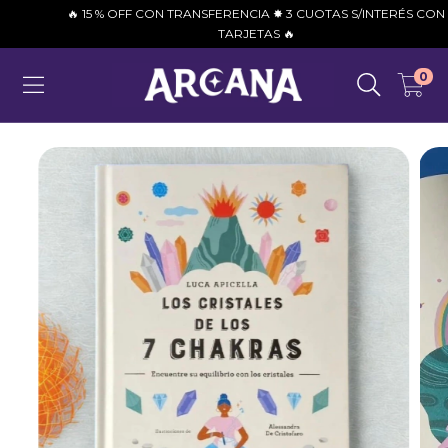
🔥 15 % OFF CON TRANSFERENCIA ✸ 3 CUOTAS S/INTERÉS CON
TARJETAS 🔥
0