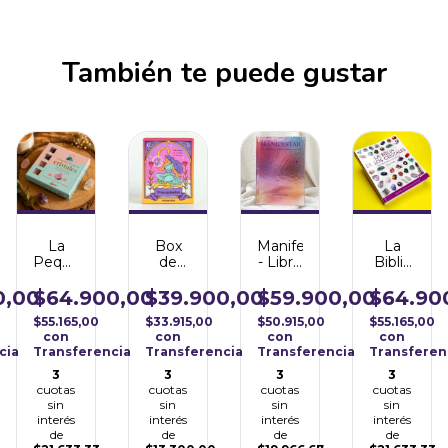
También te puede gustar
La
Box
Manifestar
La
Pequeña
de
- Libro
Biblia
Caja
Cristales
y
de los
de los
-
Oráculo
Cristales
0,00
$64.900,00
$39.900,00
$59.900,00
$64.90
Cristales
Principiantes
$55.165,00
$33.915,00
$50.915,00
$55.165,00
(Kit
con
con
con
con
Cristales
cia
Transferencia
Transferencia
Transferencia
Transferen
+
Libro)
3
3
3
3
cuotas
cuotas
cuotas
cuotas
sin
sin
sin
sin
interés
interés
interés
interés
de
de
de
de