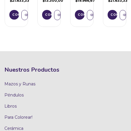
$21.633,33
$13.300,00
$19.966,67
$21.633,33
Nuestros Productos
Mazos y Runas
Péndulos
Libros
Para Colorear!
Cerámica