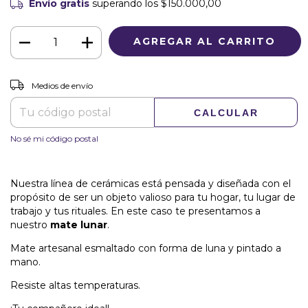
Envío gratis
superando los
$150.000,00
CAMBIAR CP
Entregas para el CP:
Medios de envío
CALCULAR
No sé mi código postal
Nuestra línea de cerámicas está pensada y diseñada con el
propósito de ser un objeto valioso para tu hogar, tu lugar de
trabajo y tus rituales. En este caso te presentamos a
nuestro
mate lunar
.
Mate artesanal esmaltado con forma de luna y pintado a
mano.
Resiste altas temperaturas.