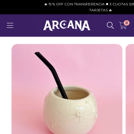
🔥 15 % OFF CON TRANSFERENCIA ✸ 3 CUOTAS S/INTE
TARJETAS 🔥
0