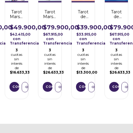
Tarot
Tarot
Tarot
Tarot
Marsella
Marsella
de
de
Pastel
Dodal
Marsella
Marsella
Mini
Lo
-
0,00
$49.900,00
$79.900,00
$39.900,00
$79.90
Scarabeo
Cartas
$42.415,00
$67.915,00
$33.915,00
$67.915,00
XL
con
con
con
con
Profesiona
cia
Transferencia
Transferencia
Transferencia
Transferen
3
3
3
3
cuotas
cuotas
cuotas
cuotas
sin
sin
sin
sin
interés
interés
interés
interés
de
de
de
de
$16.633,33
$26.633,33
$13.300,00
$26.633,33