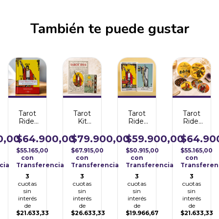
También te puede gustar
Tarot
Tarot
Tarot
Tarot
Rider
Kit
Rider
Rider
Waite
RWS
Waite
Waite
- Guía
Versión
-
Original
0,00
$64.900,00
$79.900,00
$59.900,00
$64.90
Definitiva
Original
Arkano
1909
$55.165,00
$67.915,00
$50.915,00
$55.165,00
1909 -
Books
Circular
con
con
con
con
Edición
- Lo
cia
Transferencia
Transferencia
Transferencia
Transferen
de
Scarabeo
Lujo
3
3
3
3
cuotas
cuotas
cuotas
cuotas
sin
sin
sin
sin
interés
interés
interés
interés
de
de
de
de
$21.633,33
$26.633,33
$19.966,67
$21.633,33