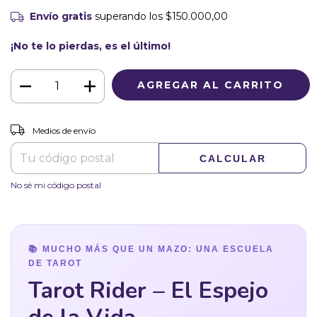
Envío gratis
superando los
$150.000,00
¡No te lo pierdas, es el último!
CAMBIAR CP
Entregas para el CP:
Medios de envío
CALCULAR
No sé mi código postal
📚 MUCHO MÁS QUE UN MAZO: UNA ESCUELA
DE TAROT
Tarot Rider – El Espejo