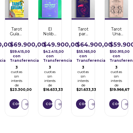
Tarot
El
Tarot
Tarot
Guíado
Nolibro
para
Una
- Guía
del
Personas
Carta
para
Tarot
Prácticas
al Día
0,00
$69.900,00
$49.900,00
$64.900,00
$59.90
Principiantes
$59.415,00
$42.415,00
$55.165,00
$50.915,00
con
con
con
con
cia
Transferencia
Transferencia
Transferencia
Transferen
3
3
3
3
cuotas
cuotas
cuotas
cuotas
sin
sin
sin
sin
interés
interés
interés
interés
de
de
de
de
$23.300,00
$16.633,33
$21.633,33
$19.966,67