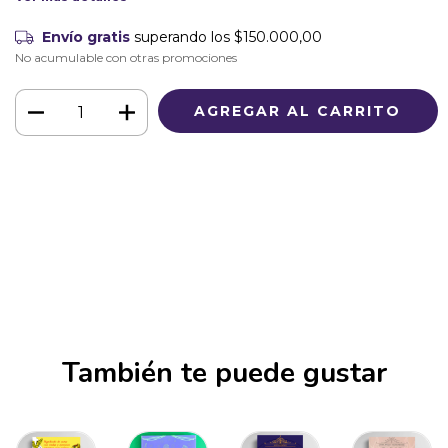
Envío gratis
superando los
$150.000,00
No acumulable con otras promociones
Medios de envío
CAMBIAR CP
Entregas para el CP:
CALCULAR
Iniciá sesión
y usá tus datos de entrega
No sé mi código postal
También te puede gustar