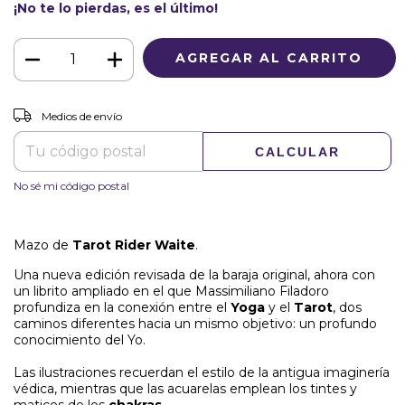
¡No te lo pierdas, es el último!
CAMBIAR CP
Entregas para el CP:
Medios de envío
CALCULAR
No sé mi código postal
Mazo de
Tarot Rider Waite
.
Una nueva edición revisada de la baraja original, ahora con
un librito ampliado en el que Massimiliano Filadoro
profundiza en la conexión entre el
Yoga
y el
Tarot
, dos
caminos diferentes hacia un mismo objetivo: un profundo
conocimiento del Yo.
Las ilustraciones recuerdan el estilo de la antigua imaginería
védica, mientras que las acuarelas emplean los tintes y