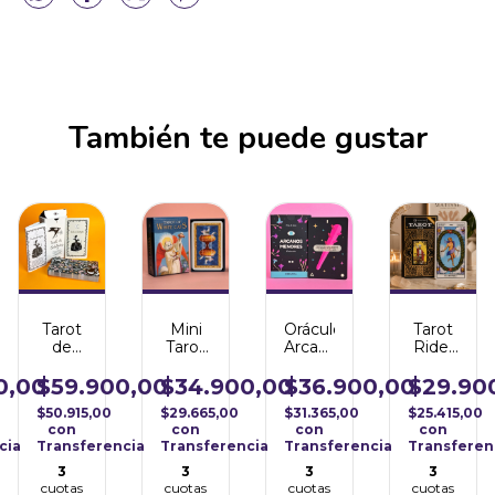
También te puede gustar
Tarot
Mini
Oráculo
Tarot
de
Tarot
Arcanos
Rider
Carlotydes
White
Menores
Waite
Cats
Premium
0,00
$59.900,00
$34.900,00
$36.900,00
$29.90
-
$50.915,00
$29.665,00
$31.365,00
$25.415,00
Iluminarte
con
con
con
con
cia
Transferencia
Transferencia
Transferencia
Transferen
3
3
3
3
cuotas
cuotas
cuotas
cuotas