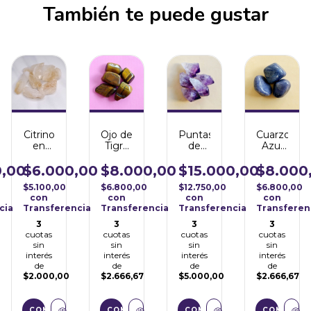
También te puede gustar
Citrino
Ojo de
Puntas
Cuarzo
en
Tigre
de
Azul
Bruto
Rolado
Amatista
Rolado
-
-
en
-
$6.000,00
$8.000,00
$15.000,00
$8.000
0,00
Vitalidad
Fortaleza
Bruto
Comunicac
$5.100,00
$6.800,00
$12.750,00
$6.800,00
-
con
con
con
con
Transmutación
Transferencia
Transferencia
Transferencia
Transferen
cia
3
3
3
3
cuotas
cuotas
cuotas
cuotas
sin
sin
sin
sin
interés
interés
interés
interés
de
de
de
de
$2.000,00
$2.666,67
$5.000,00
$2.666,67
COMPRAR