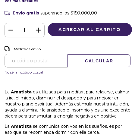
Ver más detalles
Envío gratis
superando los
$150.000,00
CAMBIAR CP
Entregas para el CP:
Medios de envío
CALCULAR
No sé mi código postal
La
Amatista
es utilizada para meditar, para relajarse, calmar
la ira, el miedo, disminuir el desapego y para mejorar en
nuestro plano espiritual. Además estimula nuestra intuición,
ayuda a disminuir la ansiedad e insomnio y es una excelente
piedra para transmutar la energía negativa en positiva.
La
Amatista
se comunica con vos en los sueños, es por
eso que se recomienda dormir con ella cerca.