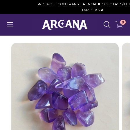
🔥 15 % OFF CON TRANSFERENCIA ✸ 3 CUOTAS S/INTERÉS 
TARJETAS 🔥
0