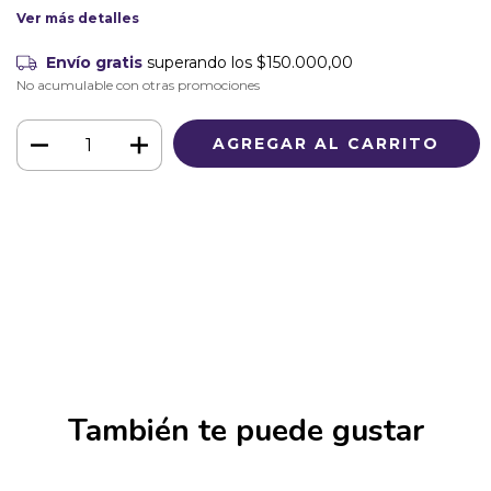
Ver más detalles
Envío gratis
superando los
$150.000,00
No acumulable con otras promociones
Medios de envío
CAMBIAR CP
Entregas para el CP:
CALCULAR
Iniciá sesión
y usá tus datos de entrega
No sé mi código postal
También te puede gustar