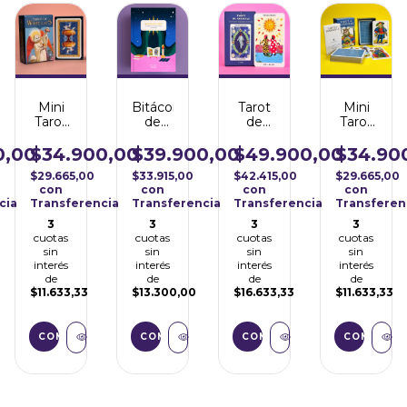
Mini
Bitácora
Tarot
Mini
Tarot
de
de
Tarot
White
Tarot
Artistas
Of
Cats
Marseille
0,00
$34.900,00
$39.900,00
$49.900,00
$34.90
- Lo
$29.665,00
$33.915,00
$42.415,00
$29.665,00
Scarabeo
con
con
con
con
cia
Transferencia
Transferencia
Transferencia
Transferen
3
3
3
3
cuotas
cuotas
cuotas
cuotas
sin
sin
sin
sin
interés
interés
interés
interés
de
de
de
de
$11.633,33
$13.300,00
$16.633,33
$11.633,33