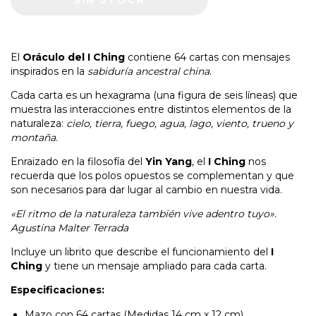
El
Oráculo del I Ching
contiene 64 cartas con mensajes
inspirados en la
sabiduría ancestral china
.
Cada carta es un hexagrama (una figura de seis líneas) que
muestra las interacciones entre distintos elementos de la
naturaleza:
cielo, tierra, fuego, agua, lago, viento, trueno y
montaña
.
Enraizado en la filosofía del
Yin Yang
, el
I Ching
nos
recuerda que los polos opuestos se complementan y que
son necesarios para dar lugar al cambio en nuestra vida.
«El ritmo de la naturaleza también vive adentro tuyo».
Agustina Malter Terrada
Incluye un librito que describe el funcionamiento del
I
Ching
y tiene un mensaje ampliado para cada carta.
Especificaciones:
Mazo con 64 cartas (Medidas 14 cm x 12 cm)