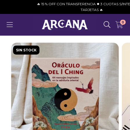
🔥 15 % OFF CON TRANSFERENCIA ✸ 3 CUOTAS S/INTERÉS 
TARJETAS 🔥
0
SIN STOCK