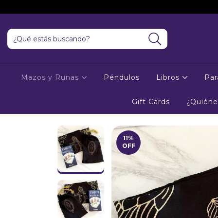
Mazos y Runas
Péndulos
Libros
Par
Gift Cards
¿Quién
11
%
OFF