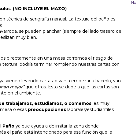
No 
culos
.
(NO INCLUYE EL MAZO)
 técnica de serigrafía manual. La textura del paño es
a.
avarropa, se pueden planchar (siempre del lado trasero de
deslizan muy bien.
jamos directamente en una mesa corremos el riesgo de
de textura, podría terminar rompiendo nuestras cartas con
 ya vienen leyendo cartas, o van a empezar a hacerlo, van
onan mejor”
que otros. Esto se debe a que las cartas son
nte en el ambiente.
que trabajamos, estudiamos, o comemos
, es muy
 mesa o esas
preocupaciones
laborales/estudiantiles
el
Paño
ya que ayuda a delimitar la zona donde
más el paño está intencionado para esa función que le