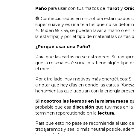
Paño
para usar con tus mazos de
Tarot
y
Orá
🧶 Confeccionados en microfibra estampados con
súper suave y es una tela fiel que no se deform
🪡 Miden 55 x 55, se pueden lavar a mano o en l
la estampa) y por el tipo de material las cartas 
¿Porqué usar una Paño?
Para que las cartas no se estropeen. Si traba
que la misma esté sucia, o si tiene algún tipo 
el roce.
Por otro lado, hay motivos más energéticos: Si
a notar que hay días en donde las cartas
“funci
herramientas que trabajan con la energía prese
Si nosotros las leemos en la misma mesa 
probable que esa
discusión
que tuvimos en la
terminen repercutiendo en la
lectura
.
Para que esto no pase se recomienda el uso d
trabajaremos y sea lo más neutral posible, ade