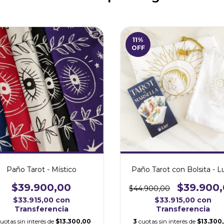
11
%
OFF
Paño Tarot con Bolsita - L
Paño Tarot - Místico
$39.900
$39.900,00
$44.900,00
$33.915,00
con
$33.915,00
con
Transferencia
Transferencia
3
cuotas sin interés de
$13.300
uotas sin interés de
$13.300,00