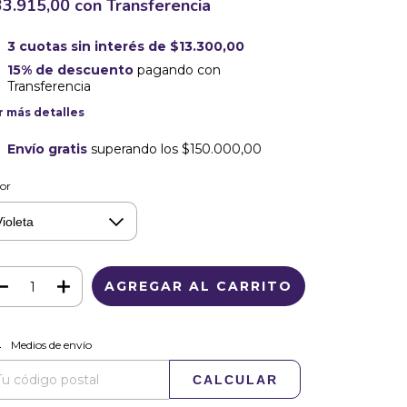
33.915,00
con
Transferencia
3
cuotas sin interés de
$13.300,00
15% de descuento
pagando con
Transferencia
r más detalles
Envío gratis
superando los
$150.000,00
or
CAMBIAR CP
regas para el CP:
Medios de envío
CALCULAR