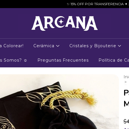
✨ 15% OFF POR TRANSFERENCIA ✦ 3 CUOTAS SIN INTE
a Colorear!
Cerámica
Cristales y Bijouterie
es Somos? ☺
Preguntas Frecuentes
Política de 
Ini
>
P
M
$4