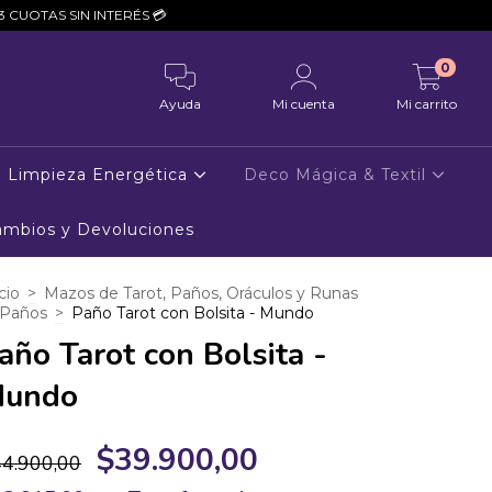
RÉS 💳
0
Ayuda
Mi cuenta
Mi carrito
Limpieza Energética
Deco Mágica & Textil
Cambios y Devoluciones
cio
>
Mazos de Tarot, Paños, Oráculos y Runas
Paños
>
Paño Tarot con Bolsita - Mundo
año Tarot con Bolsita -
undo
$39.900,00
4.900,00