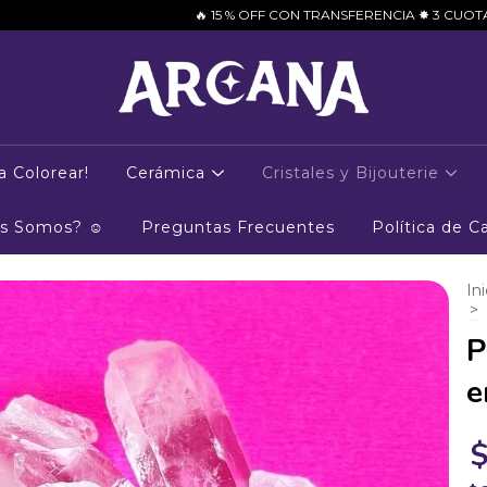
🔥 15 % OFF CON TRANSFERENCIA ✸ 3 CUOTAS S/INTERÉS CON T
a Colorear!
Cerámica
Cristales y Bijouterie
es Somos? ☺
Preguntas Frecuentes
Política de 
Ini
>
P
e
$