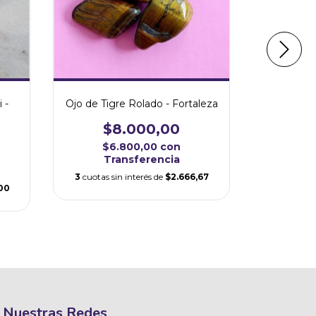
 -
Cuarzo C
Ojo de Tigre Rolado - Fortaleza
$8.000,00
$
$6.800,00
con
$2
Transferencia
Tr
3
cuotas sin interés de
$2.666,67
00
3
cuotas s
Nuestras Redes