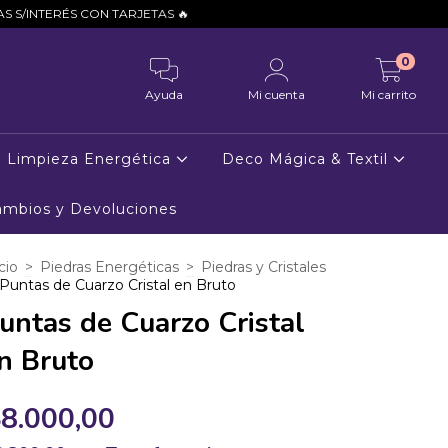
ARJETAS 🔥
0
Ayuda
Mi cuenta
Mi carrito
Limpieza Energética
Deco Mágica & Textil
Cambios y Devoluciones
cio
>
Piedras Energéticas
>
Piedras y Cristales
Puntas de Cuarzo Cristal en Bruto
untas de Cuarzo Cristal
n Bruto
8.000,00