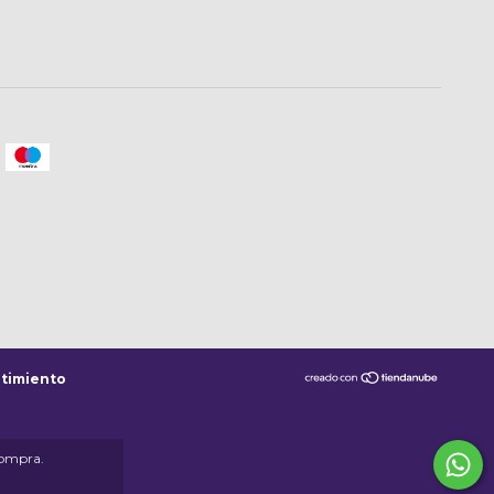
timiento
compra.