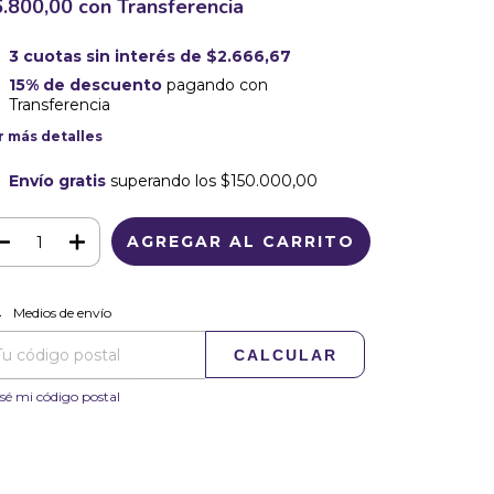
6.800,00
con
Transferencia
3
cuotas sin interés de
$2.666,67
15% de descuento
pagando con
Transferencia
r más detalles
Envío gratis
superando los
$150.000,00
CAMBIAR CP
regas para el CP:
Medios de envío
CALCULAR
sé mi código postal