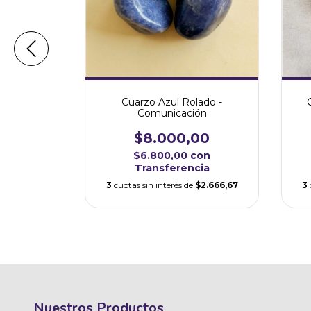
o Mini -
Cuarzo Azul Rolado -
Comunicación
00
$8.000,00
on
$6.800,00
con
cia
Transferencia
$1.000,00
3
3
cuotas sin interés de
$2.666,67
Nuestros Productos