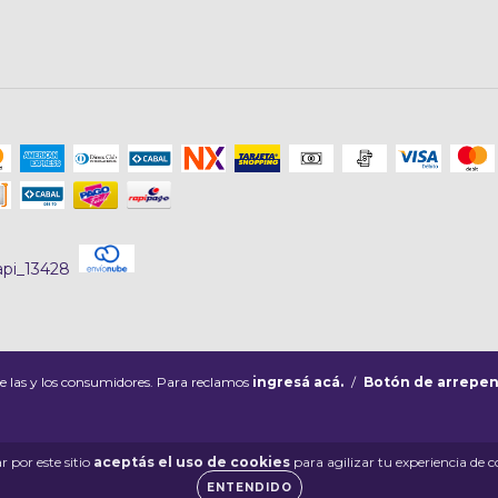
e las y los consumidores. Para reclamos
ingresá acá.
/
Botón de arrepen
 por este sitio
aceptás el uso de cookies
para agilizar tu experiencia de 
ENTENDIDO